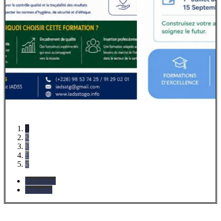
1
2
3
4
5
Précédent
Suivante