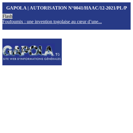
GAPOLA | AUTORISATION N°0041/HAAC/12-2021/PL/P
Flash
Foufoumix : une invention togolaise au cœur d’une...
T