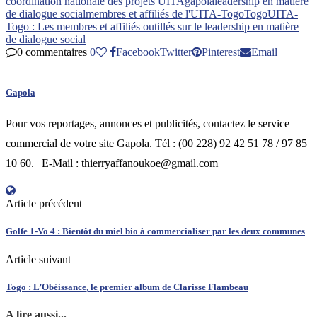
coordination nationale des projets UITA
gapola
leadership en matière
de dialogue social
membres et affiliés de l'UITA-Togo
Togo
UITA-
Togo : Les membres et affiliés outillés sur le leadership en matière
de dialogue social
0 commentaires
0
Facebook
Twitter
Pinterest
Email
Gapola
Pour vos reportages, annonces et publicités, contactez le service
commercial de votre site Gapola. Tél : (00 228) 92 42 51 78 / 97 85
10 60. | E-Mail : thierryaffanoukoe@gmail.com
Article précédent
Golfe 1-Vo 4 : Bientôt du miel bio à commercialiser par les deux communes
Article suivant
Togo : L’Obéissance, le premier album de Clarisse Flambeau
A lire aussi...