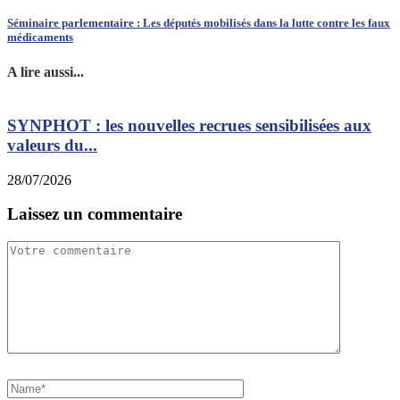
Séminaire parlementaire : Les députés mobilisés dans la lutte contre les faux
médicaments
A lire aussi...
SYNPHOT : les nouvelles recrues sensibilisées aux
L
valeurs du...
2
28/07/2026
Laissez un commentaire