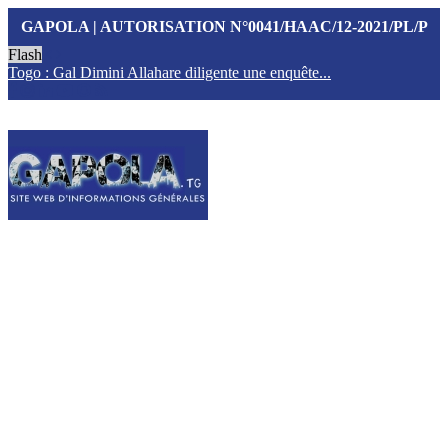
GAPOLA | AUTORISATION N°0041/HAAC/12-2021/PL/P
Flash
Togo : Gal Dimini Allahare diligente une enquête...
F