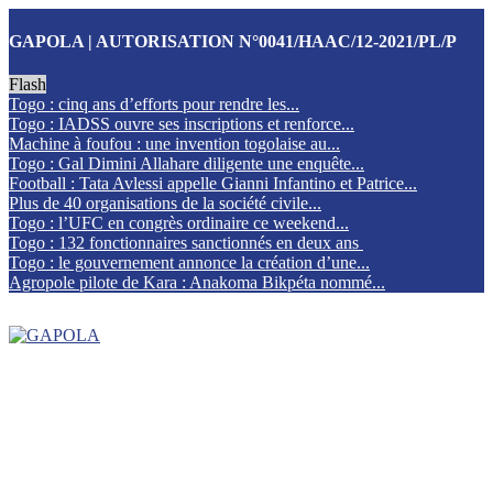
GAPOLA | AUTORISATION N°0041/HAAC/12-2021/PL/P
Flash
Togo : cinq ans d’efforts pour rendre les...
Togo : IADSS ouvre ses inscriptions et renforce...
Machine à foufou : une invention togolaise au...
Togo : Gal Dimini Allahare diligente une enquête...
Football : Tata Avlessi appelle Gianni Infantino et Patrice...
Plus de 40 organisations de la société civile...
Togo : l’UFC en congrès ordinaire ce weekend...
Togo : 132 fonctionnaires sanctionnés en deux ans
Togo : le gouvernement annonce la création d’une...
Agropole pilote de Kara : Anakoma Bikpéta nommé...