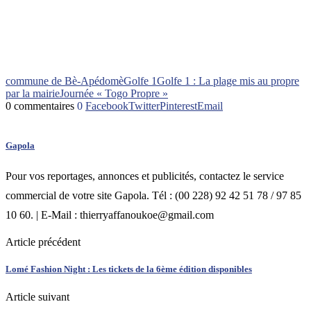
commune de Bè-Apédomè
Golfe 1
Golfe 1 : La plage mis au propre
par la mairie
Journée « Togo Propre »
0 commentaires
0
Facebook
Twitter
Pinterest
Email
Gapola
Pour vos reportages, annonces et publicités, contactez le service
commercial de votre site Gapola. Tél : (00 228) 92 42 51 78 / 97 85
10 60. | E-Mail : thierryaffanoukoe@gmail.com
Article précédent
Lomé Fashion Night : Les tickets de la 6ème édition disponibles
Article suivant