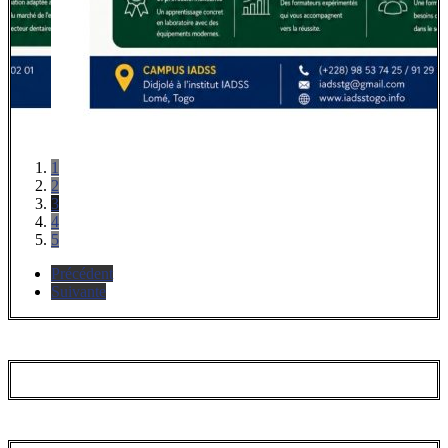
1
2
3
4
5
Précédent
Suivante