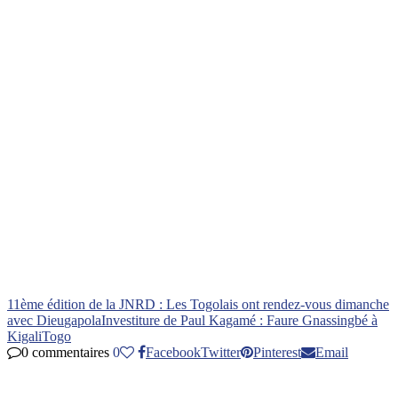
11ème édition de la JNRD : Les Togolais ont rendez-vous dimanche
avec Dieu
gapola
Investiture de Paul Kagamé : Faure Gnassingbé à
Kigali
Togo
0 commentaires
0
Facebook
Twitter
Pinterest
Email