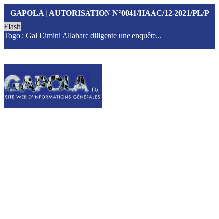
GAPOLA | AUTORISATION N°0041/HAAC/12-2021/PL/P
Flash
Togo : Gal Dimini Allahare diligente une enquête...
F