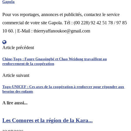
Gapola
Pour vos reportages, annonces et publicités, contactez le service
commercial de votre site Gapola. Tél : (00 228) 92 42 51 78 / 97 85
10 60. | E-Mail : thierryaffanoukoe@gmail.com
Article précédent
Chine-Togo : Faure Gnassingbé et Chao Weidong travaillent au
renforcement de la coopération
Article suivant
Togo-UNICEF : Ces axes de la coopération à renforcer pour répondre aux
besoins des enfants
A lire aussi...
Les Comores et la région de la Kara...