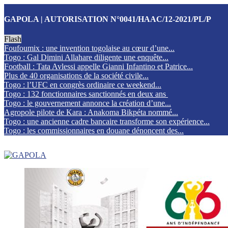
GAPOLA | AUTORISATION N°0041/HAAC/12-2021/PL/P
Flash
Foufoumix : une invention togolaise au cœur d’une...
Togo : Gal Dimini Allahare diligente une enquête...
Football : Tata Avlessi appelle Gianni Infantino et Patrice...
Plus de 40 organisations de la société civile...
Togo : l’UFC en congrès ordinaire ce weekend...
Togo : 132 fonctionnaires sanctionnés en deux ans
Togo : le gouvernement annonce la création d’une...
Agropole pilote de Kara : Anakoma Bikpéta nommé...
Togo : une ancienne cadre bancaire transforme son expérience...
Togo : les commissionnaires en douane dénoncent des...