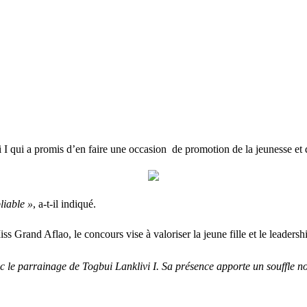
 I qui a promis d’en faire une occasion de promotion de la jeunesse et
liable »
, a-t-il indiqué.
 Grand Aflao, le concours vise à valoriser la jeune fille et le leadersh
c le parrainage de Togbui Lanklivi I. Sa présence apporte un souffle n