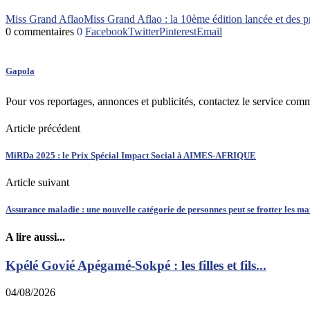
Miss Grand Aflao
Miss Grand Aflao : la 10ème édition lancée et des p
0 commentaires
0
Facebook
Twitter
Pinterest
Email
Gapola
Pour vos reportages, annonces et publicités, contactez le service com
Article précédent
MiRDa 2025 : le Prix Spécial Impact Social à AIMES-AFRIQUE
Article suivant
Assurance maladie : une nouvelle catégorie de personnes peut se frotter les ma
A lire aussi...
Kpélé Govié Apégamé-Sokpé : les filles et fils...
04/08/2026