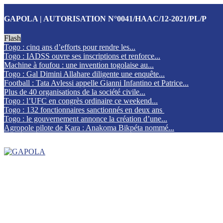
GAPOLA | AUTORISATION N°0041/HAAC/12-2021/PL/P
Flash
Togo : cinq ans d’efforts pour rendre les...
Togo : IADSS ouvre ses inscriptions et renforce...
Machine à foufou : une invention togolaise au...
Togo : Gal Dimini Allahare diligente une enquête...
Football : Tata Avlessi appelle Gianni Infantino et Patrice...
Plus de 40 organisations de la société civile...
Togo : l’UFC en congrès ordinaire ce weekend...
Togo : 132 fonctionnaires sanctionnés en deux ans
Togo : le gouvernement annonce la création d’une...
Agropole pilote de Kara : Anakoma Bikpéta nommé...