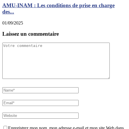
AMU-INAM : Les conditions de prise en charge
des...
1
01/09/2025
Laissez un commentaire
Enregistrez mon nom, mon adresse e-mail et mon site Web dans