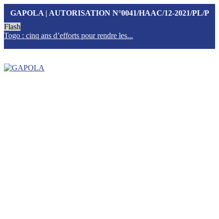
GAPOLA | AUTORISATION N°0041/HAAC/12-2021/PL/P
Flash
Togo : cinq ans d’efforts pour rendre les...
T