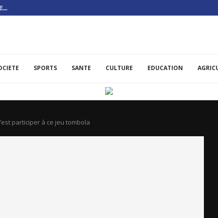
...
OCIETE
SPORTS
SANTE
CULTURE
EDUCATION
AGRIC
est participer à ce jeu tombola