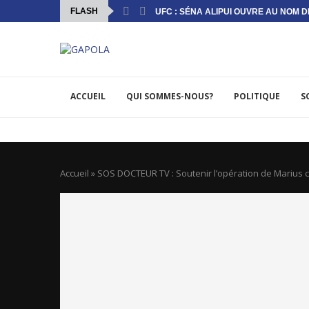
FLASH
UFC : SÉNA ALIPUI OUVRE AU NOM DE
ACCUEIL
QUI SOMMES-NOUS?
POLITIQUE
S
Accueil
»
SOS DOCTEUR TV : Soutenir l’opération de Marius c’