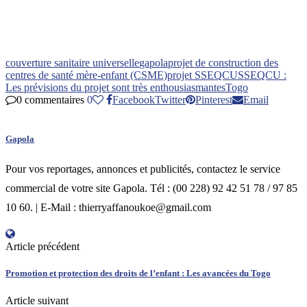
couverture sanitaire universelle
gapola
projet de construction des
centres de santé mère-enfant (CSME)
projet SSEQCU
SSEQCU :
Les prévisions du projet sont très enthousiasmantes
Togo
0 commentaires
0
Facebook
Twitter
Pinterest
Email
Gapola
Pour vos reportages, annonces et publicités, contactez le service
commercial de votre site Gapola. Tél : (00 228) 92 42 51 78 / 97 85
10 60. | E-Mail : thierryaffanoukoe@gmail.com
Article précédent
Promotion et protection des droits de l’enfant : Les avancées du Togo
Article suivant