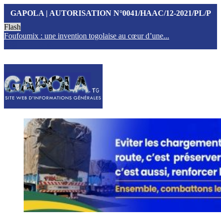
GAPOLA | AUTORISATION N°0041/HAAC/12-2021/PL/P
Flash
Foufoumix : une invention togolaise au cœur d’une...
T