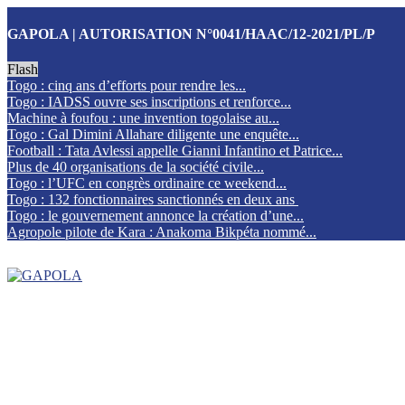
GAPOLA | AUTORISATION N°0041/HAAC/12-2021/PL/P
Flash
Togo : cinq ans d’efforts pour rendre les...
Togo : IADSS ouvre ses inscriptions et renforce...
Machine à foufou : une invention togolaise au...
Togo : Gal Dimini Allahare diligente une enquête...
Football : Tata Avlessi appelle Gianni Infantino et Patrice...
Plus de 40 organisations de la société civile...
Togo : l’UFC en congrès ordinaire ce weekend...
Togo : 132 fonctionnaires sanctionnés en deux ans
Togo : le gouvernement annonce la création d’une...
Agropole pilote de Kara : Anakoma Bikpéta nommé...