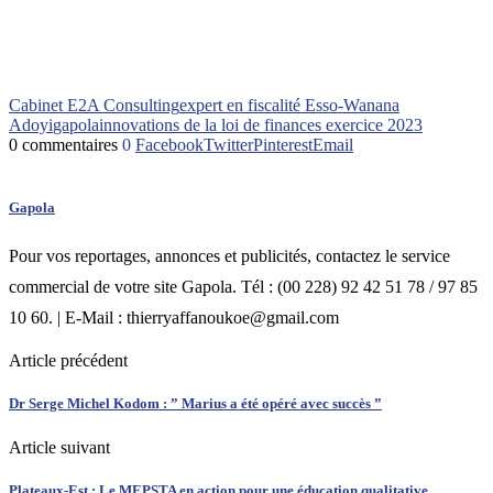
Cabinet E2A Consulting
expert en fiscalité Esso-Wanana
Adoyi
gapola
innovations de la loi de finances exercice 2023
0 commentaires
0
Facebook
Twitter
Pinterest
Email
Gapola
Pour vos reportages, annonces et publicités, contactez le service
commercial de votre site Gapola. Tél : (00 228) 92 42 51 78 / 97 85
10 60. | E-Mail : thierryaffanoukoe@gmail.com
Article précédent
Dr Serge Michel Kodom : ” Marius a été opéré avec succès ”
Article suivant
Plateaux-Est : Le MEPSTA en action pour une éducation qualitative