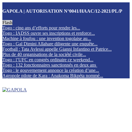
GAPOLA | AUTORISATION N°0041/HAAC/12-2021/PL/P
Flash
Togo : cinq ans d’efforts pour rendre les...
Togo : IADSS ouvre ses inscriptions et renforce...
Machine à foufou : une invention togolaise au...
Togo : Gal Dimini Allahare diligente une enquête...
Football : Tata Avlessi appelle Gianni Infantino et Patrice...
Plus de 40 organisations de la société civile...
Togo : l’UFC en congrès ordinaire ce weekend...
Togo : 132 fonctionnaires sanctionnés en deux ans
Togo : le gouvernement annonce la création d’une...
Agropole pilote de Kara : Anakoma Bikpéta nommé...