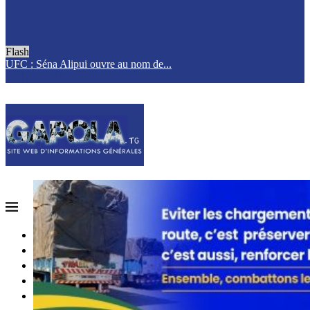
Flash
UFC : Séna Alipui ouvre au nom de...
T
ACCUEIL
QUI SOMMES-NOUS?
POLITIQUE
SOCIETE
SPORTS