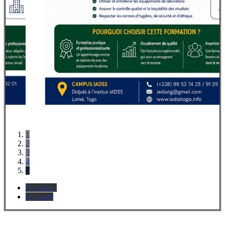
1
2
3
4
5
Précédent
Suivante