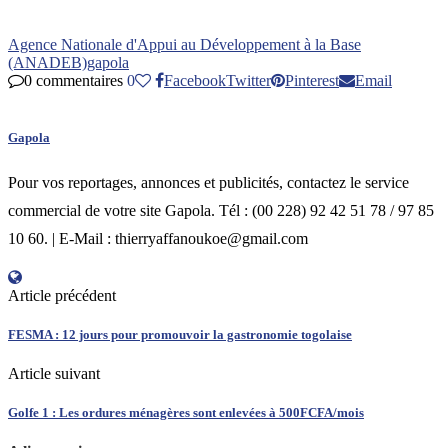
Agence Nationale d'Appui au Développement à la Base
(ANADEB)
gapola
0 commentaires
0
Facebook
Twitter
Pinterest
Email
Gapola
Pour vos reportages, annonces et publicités, contactez le service
commercial de votre site Gapola. Tél : (00 228) 92 42 51 78 / 97 85
10 60. | E-Mail : thierryaffanoukoe@gmail.com
Article précédent
FESMA : 12 jours pour promouvoir la gastronomie togolaise
Article suivant
Golfe 1 : Les ordures ménagères sont enlevées à 500FCFA/mois