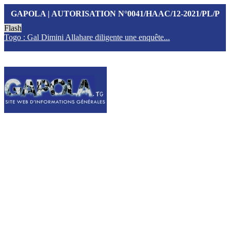
GAPOLA | AUTORISATION N°0041/HAAC/12-2021/PL/P
Flash
Togo : Gal Dimini Allahare diligente une enquête...
F