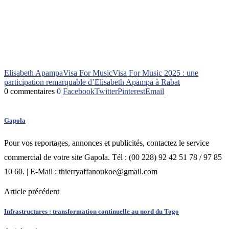
Elisabeth Apampa
Visa For Music
Visa For Music 2025 : une
participation remarquable d’Elisabeth Apampa à Rabat
0 commentaires
0
Facebook
Twitter
Pinterest
Email
Gapola
Pour vos reportages, annonces et publicités, contactez le service
commercial de votre site Gapola. Tél : (00 228) 92 42 51 78 / 97 85
10 60. | E-Mail : thierryaffanoukoe@gmail.com
Article précédent
Infrastructures : transformation continuelle au nord du Togo