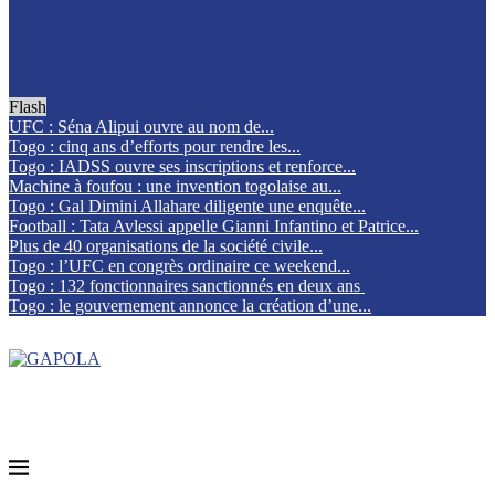
Flash
UFC : Séna Alipui ouvre au nom de...
Togo : cinq ans d’efforts pour rendre les...
Togo : IADSS ouvre ses inscriptions et renforce...
Machine à foufou : une invention togolaise au...
Togo : Gal Dimini Allahare diligente une enquête...
Football : Tata Avlessi appelle Gianni Infantino et Patrice...
Plus de 40 organisations de la société civile...
Togo : l’UFC en congrès ordinaire ce weekend...
Togo : 132 fonctionnaires sanctionnés en deux ans
Togo : le gouvernement annonce la création d’une...