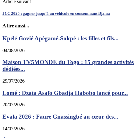
Article suivant
JCC 2025 : gagner jusqu’à un véhicule en consommant Djama
A lire aussi...
Kpélé Govié Apégamé-Sokpé : les filles et fils...
04/08/2026
Maison TV5MONDE du Togo : 15 grandes activités
dédiées...
29/07/2026
Lomé : Dzata Asafo Gbadja Habobo lancé pour...
20/07/2026
Evala 2026 : Faure Gnassingbé au cœur des...
14/07/2026