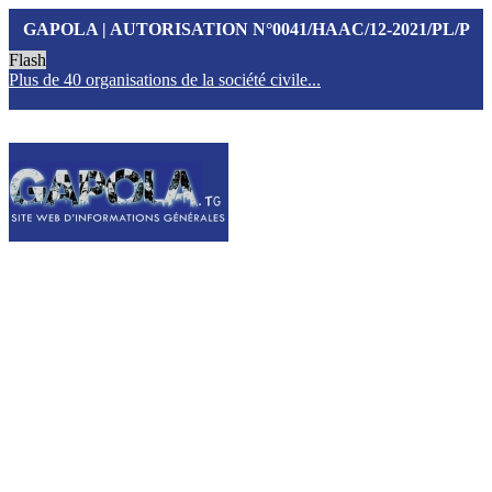
GAPOLA | AUTORISATION N°0041/HAAC/12-2021/PL/P
Flash
Plus de 40 organisations de la société civile...
T