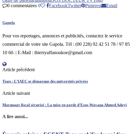
cadre de partenariat
gapola
SOS DOCTEUR TV
Togo
0 commentaires
0
Facebook
Twitter
Pinterest
Email
Gapola
Pour vos reportages, annonces et publicités, contactez le service
commercial de votre site Gapola. Tél : (00 228) 92 42 51 78 / 97 85
10 60. | E-Mail : thierryaffanoukoe@gmail.com
Article précédent
Togo : L’IAEC se démarque des universités privées
Article suivant
Marquage fiscal sécurisé : La mise en garde d’Esso-Wavana Ahmed Adoyi
A lire aussi...