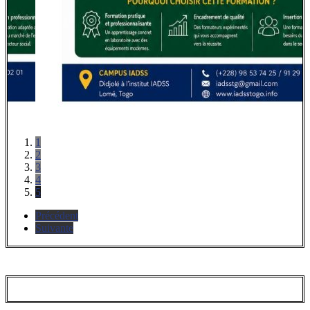
1
2
3
4
5
Précédent
Suivante