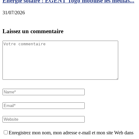
Énergie solaire : EGENT Togo mobilise les médias...
31/07/2026
2
Laissez un commentaire
Enregistrez mon nom, mon adresse e-mail et mon site Web dans