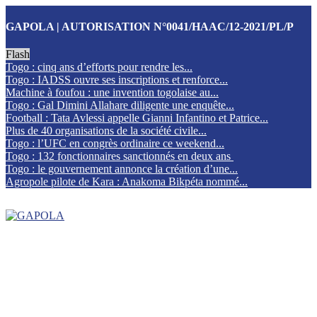
GAPOLA | AUTORISATION N°0041/HAAC/12-2021/PL/P
Flash
Togo : cinq ans d’efforts pour rendre les...
Togo : IADSS ouvre ses inscriptions et renforce...
Machine à foufou : une invention togolaise au...
Togo : Gal Dimini Allahare diligente une enquête...
Football : Tata Avlessi appelle Gianni Infantino et Patrice...
Plus de 40 organisations de la société civile...
Togo : l’UFC en congrès ordinaire ce weekend...
Togo : 132 fonctionnaires sanctionnés en deux ans
Togo : le gouvernement annonce la création d’une...
Agropole pilote de Kara : Anakoma Bikpéta nommé...