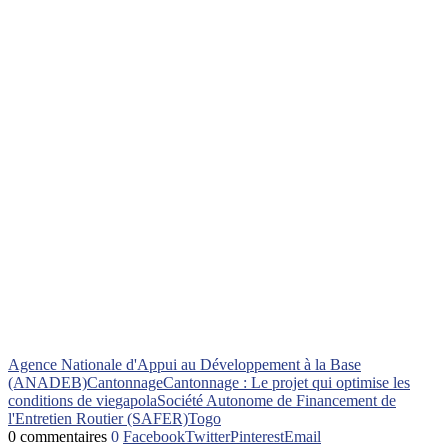
Agence Nationale d'Appui au Développement à la Base
(ANADEB)
Cantonnage
Cantonnage : Le projet qui optimise les
conditions de vie
gapola
Société Autonome de Financement de
l'Entretien Routier (SAFER)
Togo
0 commentaires
0
Facebook
Twitter
Pinterest
Email