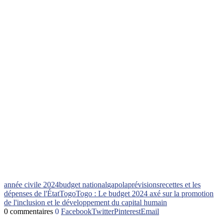
année civile 2024
budget national
gapola
prévisions
recettes et les
dépenses de l'État
Togo
Togo : Le budget 2024 axé sur la promotion
de l'inclusion et le développement du capital humain
0 commentaires
0
Facebook
Twitter
Pinterest
Email