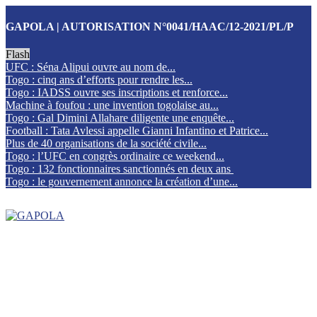
GAPOLA | AUTORISATION N°0041/HAAC/12-2021/PL/P
Flash
UFC : Séna Alipui ouvre au nom de...
Togo : cinq ans d’efforts pour rendre les...
Togo : IADSS ouvre ses inscriptions et renforce...
Machine à foufou : une invention togolaise au...
Togo : Gal Dimini Allahare diligente une enquête...
Football : Tata Avlessi appelle Gianni Infantino et Patrice...
Plus de 40 organisations de la société civile...
Togo : l’UFC en congrès ordinaire ce weekend...
Togo : 132 fonctionnaires sanctionnés en deux ans
Togo : le gouvernement annonce la création d’une...