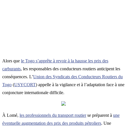
Alors que
le Togo s’apprête à revoir à la hausse les prix des
carburants
, les responsables des conducteurs routiers anticipent les
conséquences. L’
Union des Syndicats des Conducteurs Routiers du
Togo
(
USYCORT
) appelle à la vigilance et à l’adaptation face à une
conjoncture internationale difficile.
À Lomé,
les professionnels du transport routier
se préparent à
une
éventuelle augmentation des prix des produits pétroliers
. Une