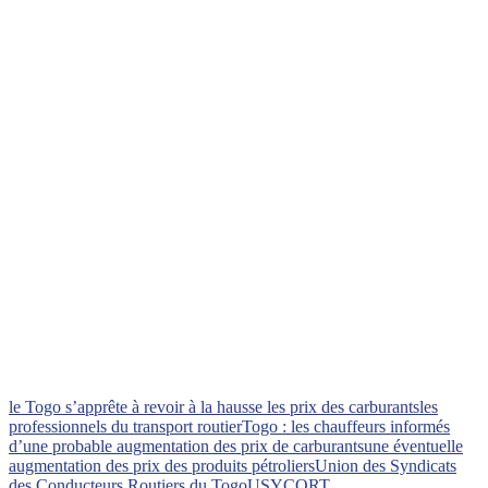
le Togo s’apprête à revoir à la hausse les prix des carburants
les
professionnels du transport routier
Togo : les chauffeurs informés
d’une probable augmentation des prix de carburants
une éventuelle
augmentation des prix des produits pétroliers
Union des Syndicats
des Conducteurs Routiers du Togo
USYCORT