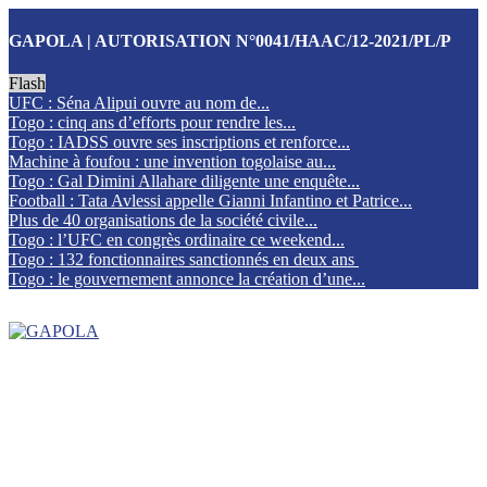
GAPOLA | AUTORISATION N°0041/HAAC/12-2021/PL/P
Flash
UFC : Séna Alipui ouvre au nom de...
Togo : cinq ans d’efforts pour rendre les...
Togo : IADSS ouvre ses inscriptions et renforce...
Machine à foufou : une invention togolaise au...
Togo : Gal Dimini Allahare diligente une enquête...
Football : Tata Avlessi appelle Gianni Infantino et Patrice...
Plus de 40 organisations de la société civile...
Togo : l’UFC en congrès ordinaire ce weekend...
Togo : 132 fonctionnaires sanctionnés en deux ans
Togo : le gouvernement annonce la création d’une...