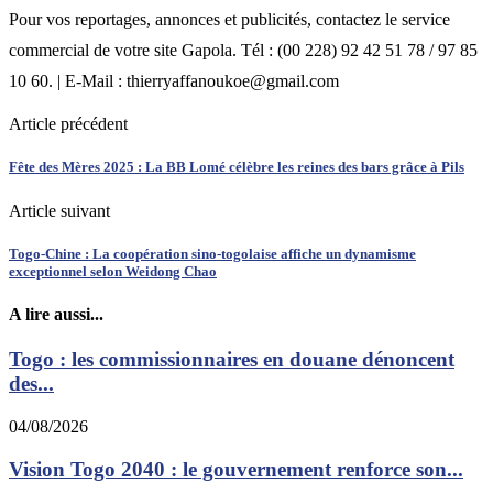
Pour vos reportages, annonces et publicités, contactez le service
commercial de votre site Gapola. Tél : (00 228) 92 42 51 78 / 97 85
10 60. | E-Mail : thierryaffanoukoe@gmail.com
Article précédent
Fête des Mères 2025 : La BB Lomé célèbre les reines des bars grâce à Pils
Article suivant
Togo-Chine : La coopération sino-togolaise affiche un dynamisme
exceptionnel selon Weidong Chao
A lire aussi...
Togo : les commissionnaires en douane dénoncent
des...
04/08/2026
Vision Togo 2040 : le gouvernement renforce son...