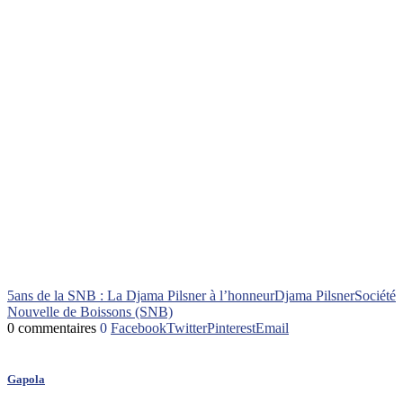
5ans de la SNB : La Djama Pilsner à l’honneur
Djama Pilsner
Société
Nouvelle de Boissons (SNB)
0 commentaires
0
Facebook
Twitter
Pinterest
Email
Gapola