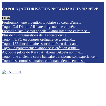
GAPOLA | AUTORISATION N°0041/HAAC/12-2021/PL/P
Flash
Foufoumix : une invention togolaise au cœur d’une...
Togo : Gal Dimini Allahare diligente une enquête...
Football : Tata Avlessi appelle Gianni Infantino et Patrice...
Plus de 40 organisations de la société civile...
Togo : l’UFC en congrès ordinaire ce weekend...
Togo : 132 fonctionnaires sanctionnés en deux ans
Togo : le gouvernement annonce la création d’une...
Agropole pilote de Kara : Anakoma Bikpéta nommé...
Togo : une ancienne cadre bancaire transforme son expérience...
Togo : les commissionnaires en douane dénoncent des...