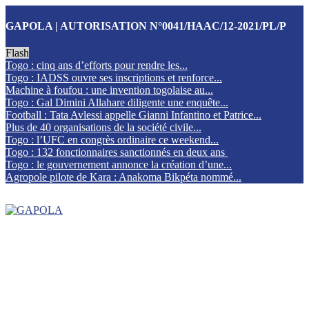
GAPOLA | AUTORISATION N°0041/HAAC/12-2021/PL/P
Flash
Togo : cinq ans d’efforts pour rendre les...
Togo : IADSS ouvre ses inscriptions et renforce...
Machine à foufou : une invention togolaise au...
Togo : Gal Dimini Allahare diligente une enquête...
Football : Tata Avlessi appelle Gianni Infantino et Patrice...
Plus de 40 organisations de la société civile...
Togo : l’UFC en congrès ordinaire ce weekend...
Togo : 132 fonctionnaires sanctionnés en deux ans
Togo : le gouvernement annonce la création d’une...
Agropole pilote de Kara : Anakoma Bikpéta nommé...