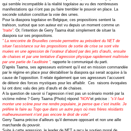
qui semble incompatible à la réalité togolaise au vu des nombreuses
manifestations qui n’ont pas pu faire trembler le pouvoir en place. La
seconde solution constitue la voie des urnes.
Pour la diaspora togolaise en Belgique, ces propositions sentent la
trahison, surtout que son auteur est vu depuis un moment comme un
“traite”
. Or, l’intention de Gerry Taama était simplement de situer la
diaspora sur ses propositions.
”
La rencontre de Bruxelles censée permettre au président du NET de
situer l’assistance sur les propositions de sortie de crise se sont vite
muées en une agression de l’orateur d’abord par des jets d’œufs, ensuite
de chaises et par une tentative d’agression physique rapidement maîtrisée
par une partie de l’auditoire “
,
rapporte le communiqué du parti.
D’après Taama, ses agresseurs estiment qu’il est en mission commandée
par le régime en place pour déstabiliser la diaspora qui serait acquise à la
cause de l’opposition. Il relate également que ses agresseurs l’accusent
de détenir des forces mystiques pour les affaiblir. Ces raisons évoquées
lui ont donc valu des jets d’œufs et de chaises.
A la question de savoir si l’agression n’est pas un scénario monté par la
victime même ? Gerry Taama (Photo) répond
“
NON
“
et précise :
“
s’il faut
monter une scène pour me rendre populaire, je pense que c’est inutile. Je
préfère le faire au Togo que dans un autre pays où mes frères résidants
malheureusement n’ont pas encore le droit de vote
“.
Gerry Taama précise d’ailleurs qu’il demeure opposant et non une aille
marchande du pouvoir.
Suite à cette agression, le leader de NET a reçu le soutien moral de