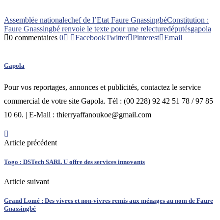
Assemblée nationale
chef de l’Etat Faure Gnassingbé
Constitution :
Faure Gnassingbé renvoie le texte pour une relecture
députés
gapola
0 commentaires
0
Facebook
Twitter
Pinterest
Email
Gapola
Pour vos reportages, annonces et publicités, contactez le service
commercial de votre site Gapola. Tél : (00 228) 92 42 51 78 / 97 85
10 60. | E-Mail : thierryaffanoukoe@gmail.com
Article précédent
Togo : DSTech SARL U offre des services innovants
Article suivant
Grand Lomé : Des vivres et non-vivres remis aux ménages au nom de Faure
Gnassingbé