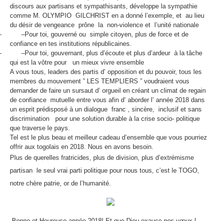
discours aux partisans et sympathisants, développe la sympathie
comme M. OLYMPIO GILCHRIST en a donné l’exemple, et au lieu
du désir de vengeance prône la non-violence et l’unité nationale
–
–
Pour toi, gouverné ou simple citoyen, plus de force et de
confiance en tes institutions républicaines.
–
–
Pour toi, gouvernant, plus d’écoute et plus d’ardeur à la tâche
qui est la vôtre pour un mieux vivre ensemble
A vous tous, leaders des partis d’ opposition et du pouvoir, tous les
membres du mouvement ” LES TEMPLIERS ” voudraient vous
demander de faire un sursaut d’ orgueil en créant un climat de regain
de confiance mutuelle entre vous afin d’ aborder l’ année 2018 dans
un esprit prédisposé à un dialogue franc , sincère, inclusif et sans
discrimination pour une solution durable à la crise socio- politique
que traverse le pays.
Tel est le plus beau et meilleur cadeau d’ensemble que vous pourriez
offrir aux togolais en 2018. Nous en avons besoin.
Plus de querelles fratricides, plus de division, plus d’extrémisme
partisan le seul vrai parti politique pour nous tous, c’est le TOGO,
notre chère patrie, or de l’humanité.
Bonne et Heureuse année 2018! Et que Dieu exauce nos vœux !