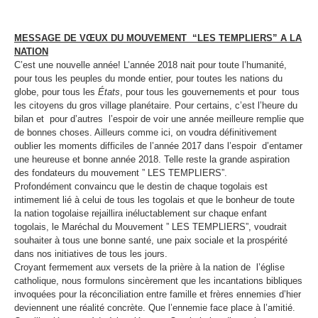
MESSAGE DE VŒUX DU MOUVEMENT “LES TEMPLIERS” A LA
NATION
C’est une nouvelle année! L’année 2018 nait pour toute l’humanité,
pour tous les peuples du monde entier, pour toutes les nations du
globe, pour tous les
États
, pour tous les gouvernements et pour tous
les citoyens du gros village planétaire. Pour certains, c’est l’heure du
bilan et pour d’autres l’espoir de voir une année meilleure remplie que
de bonnes choses. Ailleurs comme ici, on voudra définitivement
oublier les moments difficiles de l’année 2017 dans l’espoir d’entamer
une heureuse et bonne année 2018. Telle reste la grande aspiration
des fondateurs du mouvement ” LES TEMPLIERS”.
Profondément convaincu que le destin de chaque togolais est
intimement lié à celui de tous les togolais et que le bonheur de toute
la nation togolaise rejaillira inéluctablement sur chaque enfant
togolais, le Maréchal du Mouvement ” LES TEMPLIERS”, voudrait
souhaiter à tous une bonne santé, une paix sociale et la prospérité
dans nos initiatives de tous les jours.
Croyant fermement aux versets de la prière à la nation de l’église
catholique, nous formulons sincèrement que les incantations bibliques
invoquées pour la réconciliation entre famille et frères ennemies d’hier
deviennent une réalité concrète. Que l’ennemie face place à l’amitié.