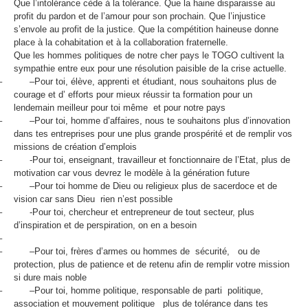
Que l’intolérance cède à la tolérance. Que la haine disparaisse au
profit du pardon et de l’amour pour son prochain. Que l’injustice
s’envole au profit de la justice. Que la compétition haineuse donne
place à la cohabitation et à la collaboration fraternelle.
Que les hommes politiques de notre cher pays le TOGO cultivent la
sympathie entre eux pour une résolution paisible de la crise actuelle.
–
–
Pour toi, élève, apprenti et étudiant, nous souhaitons plus de
courage et d’ efforts pour mieux réussir ta formation pour un
lendemain meilleur pour toi même et pour notre pays
–
–
Pour toi, homme d’affaires, nous te souhaitons plus d’innovation
dans tes entreprises pour une plus grande prospérité et de remplir vos
missions de création d’emplois
–
-Pour toi, enseignant, travailleur et fonctionnaire de l’Etat, plus de
motivation car vous devrez le modèle à la génération future
–
–
Pour toi homme de Dieu ou religieux plus de sacerdoce et de
vision car sans Dieu rien n’est possible
–
-Pour toi, chercheur et entrepreneur de tout secteur, plus
d’inspiration et de perspiration, on en a besoin
–
–
–
Pour toi, frères d’armes ou hommes de sécurité, ou de
protection, plus de patience et de retenu afin de remplir votre mission
si dure mais noble
–
–
Pour toi, homme politique, responsable de parti politique,
association et mouvement politique plus de tolérance dans tes