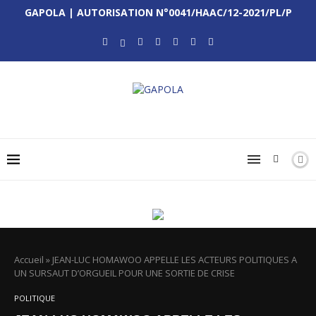
GAPOLA | AUTORISATION N°0041/HAAC/12-2021/PL/P
Accueil
»
JEAN-LUC HOMAWOO APPELLE LES ACTEURS POLITIQUES A
UN SURSAUT D’ORGUEIL POUR UNE SORTIE DE CRISE
POLITIQUE