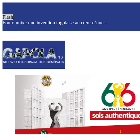
Flash
Foufoumix : une invention togolaise au cœur d’une...