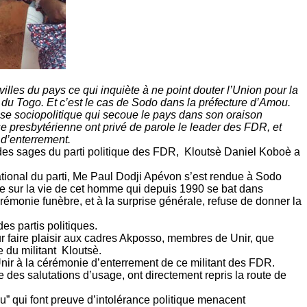
illes du pays ce qui inquiète à ne point douter l’Union pour la
s du Togo. Et c’est le cas de Sodo dans la préfecture d’Amou.
se sociopolitique qui secoue le pays dans son oraison
e presbytérienne ont privé de parole le leader des FDR, et
d’enterrement.
des sages du parti politique des FDR, Kloutsè Daniel Koboè a
tional du parti, Me Paul Dodji Apévon s’est rendue à Sodo
ge sur la vie de cet homme qui depuis 1990 se bat dans
érémonie funèbre, et à la surprise générale, refuse de donner la
es partis politiques.
our faire plaisir aux cadres Akposso, membres de Unir, que
e du militant Kloutsè.
Unir à la cérémonie d’enterrement de ce militant des FDR.
e des salutations d’usage, ont directement repris la route de
u” qui font preuve d’intolérance politique menacent