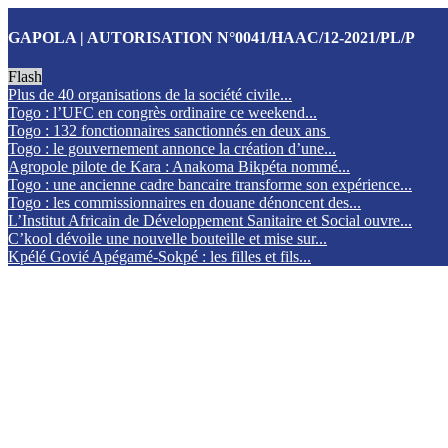
GAPOLA | AUTORISATION N°0041/HAAC/12-2021/PL/P
Flash
Plus de 40 organisations de la société civile...
Togo : l’UFC en congrès ordinaire ce weekend...
Togo : 132 fonctionnaires sanctionnés en deux ans
Togo : le gouvernement annonce la création d’une...
Agropole pilote de Kara : Anakoma Bikpéta nommé...
Togo : une ancienne cadre bancaire transforme son expérience...
Togo : les commissionnaires en douane dénoncent des...
L’Institut Africain de Développement Sanitaire et Social ouvre...
C’kool dévoile une nouvelle bouteille et mise sur...
Kpélé Govié Apégamé-Sokpé : les filles et fils...