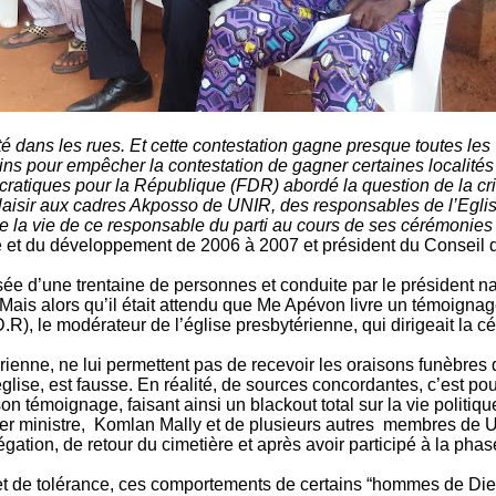
 dans les rues. Et cette contestation gagne presque toutes les v
ains pour empêcher la contestation de gagner certaines localité
atiques pour la République (FDR) abordé la question de la cri
laisir aux cadres Akposso de UNIR, des responsables de l’Eglis
la vie de ce responsable du parti au cours de ses cérémonies 
 et du développement de 2006 à 2007 et président du Conseil 
ée d’une trentaine de personnes et conduite par le président na
Mais alors qu’il était attendu que Me Apévon livre un témoigna
R), le modérateur de l’église presbytérienne, qui dirigeait la c
rienne, ne lui permettent pas de recevoir les oraisons funèbres d
église, est fausse. En réalité, de sources concordantes, c’est p
son témoignage, faisant ainsi un blackout total sur la vie politiqu
emier ministre, Komlan Mally et de plusieurs autres membres de 
gation, de retour du cimetière et après avoir participé à la phas
x et de tolérance, ces comportements de certains “hommes de Die