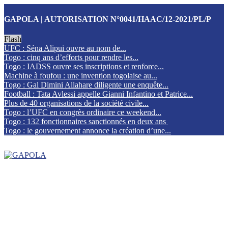
GAPOLA | AUTORISATION N°0041/HAAC/12-2021/PL/P
Flash
UFC : Séna Alipui ouvre au nom de...
Togo : cinq ans d’efforts pour rendre les...
Togo : IADSS ouvre ses inscriptions et renforce...
Machine à foufou : une invention togolaise au...
Togo : Gal Dimini Allahare diligente une enquête...
Football : Tata Avlessi appelle Gianni Infantino et Patrice...
Plus de 40 organisations de la société civile...
Togo : l’UFC en congrès ordinaire ce weekend...
Togo : 132 fonctionnaires sanctionnés en deux ans
Togo : le gouvernement annonce la création d’une...