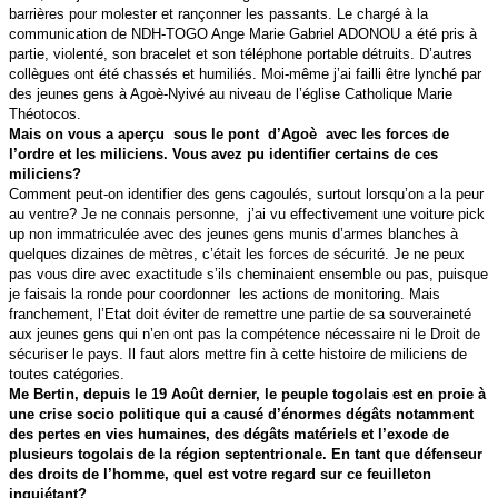
barrières pour molester et rançonner les passants. Le chargé à la
communication de NDH-TOGO Ange Marie Gabriel ADONOU a été pris à
partie, violenté, son bracelet et son téléphone portable détruits. D’autres
collègues ont été chassés et humiliés. Moi-même j’ai failli être lynché par
des jeunes gens à Agoè-Nyivé au niveau de l’église Catholique Marie
Théotocos.
Mais on vous a aperçu sous le pont d’Agoè avec les forces de
l’ordre et les miliciens. Vous avez pu identifier certains de ces
miliciens?
Comment peut-on identifier des gens cagoulés, surtout lorsqu’on a la peur
au ventre? Je ne connais personne, j’ai vu effectivement une voiture pick
up non immatriculée avec des jeunes gens munis d’armes blanches à
quelques dizaines de mètres, c’était les forces de sécurité. Je ne peux
pas vous dire avec exactitude s’ils cheminaient ensemble ou pas, puisque
je faisais la ronde pour coordonner les actions de monitoring. Mais
franchement, l’Etat doit éviter de remettre une partie de sa souveraineté
aux jeunes gens qui n’en ont pas la compétence nécessaire ni le Droit de
sécuriser le pays. Il faut alors mettre fin à cette histoire de miliciens de
toutes catégories.
Me Bertin, depuis le 19 Août dernier, le peuple togolais est en proie à
une crise socio politique qui a causé d’énormes dégâts notamment
des pertes en vies humaines, des dégâts matériels et l’exode de
plusieurs togolais de la région septentrionale. En tant que défenseur
des droits de l’homme, quel est votre regard sur ce feuilleton
inquiétant?