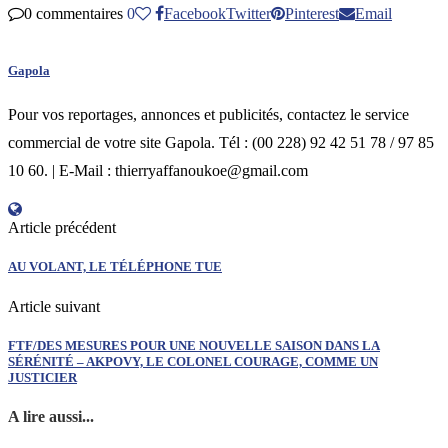
0 commentaires
0
Facebook
Twitter
Pinterest
Email
Gapola
Pour vos reportages, annonces et publicités, contactez le service
commercial de votre site Gapola. Tél : (00 228) 92 42 51 78 / 97 85
10 60. | E-Mail : thierryaffanoukoe@gmail.com
Article précédent
AU VOLANT, LE TÉLÉPHONE TUE
Article suivant
FTF/DES MESURES POUR UNE NOUVELLE SAISON DANS LA
SÉRÉNITÉ – AKPOVY, LE COLONEL COURAGE, COMME UN
JUSTICIER
A lire aussi...