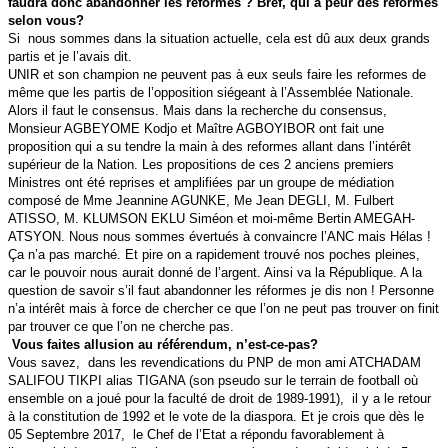
faudra donc abandonner les réformes ? Bref, qui a peur des réformes
selon vous?
Si nous sommes dans la situation actuelle, cela est dû aux deux grands
partis et je l’avais dit.
UNIR et son champion ne peuvent pas à eux seuls faire les reformes de
même que les partis de l’opposition siégeant à l’Assemblée Nationale.
Alors il faut le consensus. Mais dans la recherche du consensus,
Monsieur AGBEYOME Kodjo et Maître AGBOYIBOR ont fait une
proposition qui a su tendre la main à des reformes allant dans l’intérêt
supérieur de la Nation. Les propositions de ces 2 anciens premiers
Ministres ont été reprises et amplifiées par un groupe de médiation
composé de Mme Jeannine AGUNKE, Me Jean DEGLI, M. Fulbert
ATISSO, M. KLUMSON EKLU Siméon et moi-même Bertin AMEGAH-
ATSYON. Nous nous sommes évertués à convaincre l’ANC mais Hélas !
Ça n’a pas marché. Et pire on a rapidement trouvé nos poches pleines,
car le pouvoir nous aurait donné de l’argent. Ainsi va la République. A la
question de savoir s’il faut abandonner les réformes je dis non ! Personne
n’a intérêt mais à force de chercher ce que l’on ne peut pas trouver on finit
par trouver ce que l’on ne cherche pas.
Vous faites allusion au référendum, n’est-ce-pas?
Vous savez, dans les revendications du PNP de mon ami ATCHADAM
SALIFOU TIKPI alias TIGANA (son pseudo sur le terrain de football où
ensemble on a joué pour la faculté de droit de 1989-1991), il y a le retour
à la constitution de 1992 et le vote de la diaspora. Et je crois que dès le
05 Septembre 2017, le Chef de l’Etat a répondu favorablement à