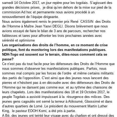
samedi 14 Octobre 2017, un jour repère pour les togolais. S’agissant des
grandes décisions prises, je dirai qu’en dehors de la mise sur pied de la
commission Ad hoc et permanente nous avions procédé à un
renouvellement de l’équipe dirigeante.
Nous avions également remis le premier prix René CASSIN des Droits
de l’Homme à Maître Jean Yaovi DEGLI. Disons brièvement que nous
avions essayé de faire le bilan de 3 ans de parcours, rechercher nos
faiblesses et tares pour affronter les trois prochaines années avec
sérénité et optimisme
Les organisations des droits de l’homme, en ce moment de crise
politique, font du monitoring lors des manifestations publiques.
NDH-Togo est souvent sur le terrain, dites-nous comment cela se
passe?
Ce n’est pas du tout facile pour les défenseurs des Droits de l’Homme que
nous sommes d’observer les manifestations publiques. Parfois, nous
sommes mal compris par les forces de l’ordre et même certains militants
des partis de l’opposition. C’est ainsi que des jeunes nous lancent des
pierres et n’hésitent pas à en découdre avec des défenseurs des Droits de
l’Homme qui ne dansent pas comme eux et au rythme des chansons de
leurs chapelets. Lors des manifestations des 18 et 19 Octobre 2017, le
peuple Togolais a assisté impuissant à la résurgence des milices. Des
jeunes gens cagoulés ont semé la terreur à Atikoumé, Gbossimé et dans
d’autres quartiers de Lomé .Le président du mouvement Martin Luther
King, le pasteur EDOH Komi, a été pris à partie.
A Bè, des jeunes ont teinté leur visage avec du charbon et ont dressé des