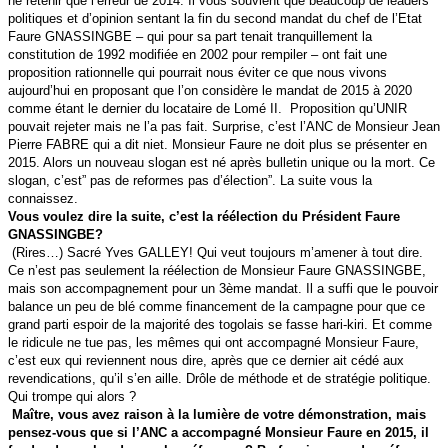
ne retenir que l’erreur de 2014. Il vous souvient que beaucoup de leaders
politiques et d’opinion sentant la fin du second mandat du chef de l’Etat
Faure GNASSINGBE – qui pour sa part tenait tranquillement la
constitution de 1992 modifiée en 2002 pour rempiler – ont fait une
proposition rationnelle qui pourrait nous éviter ce que nous vivons
aujourd’hui en proposant que l’on considère le mandat de 2015 à 2020
comme étant le dernier du locataire de Lomé II. Proposition qu’UNIR
pouvait rejeter mais ne l’a pas fait. Surprise, c’est l’ANC de Monsieur Jean
Pierre FABRE qui a dit niet. Monsieur Faure ne doit plus se présenter en
2015. Alors un nouveau slogan est né après bulletin unique ou la mort. Ce
slogan, c’est” pas de reformes pas d’élection”. La suite vous la
connaissez.
Vous voulez dire la suite, c’est la réélection du Président Faure
GNASSINGBE?
(Rires…) Sacré Yves GALLEY! Qui veut toujours m’amener à tout dire.
Ce n’est pas seulement la réélection de Monsieur Faure GNASSINGBE,
mais son accompagnement pour un 3ème mandat. Il a suffi que le pouvoir
balance un peu de blé comme financement de la campagne pour que ce
grand parti espoir de la majorité des togolais se fasse hari-kiri. Et comme
le ridicule ne tue pas, les mêmes qui ont accompagné Monsieur Faure,
c’est eux qui reviennent nous dire, après que ce dernier ait cédé aux
revendications, qu’il s’en aille. Drôle de méthode et de stratégie politique.
Qui trompe qui alors ?
Maître, vous avez raison à la lumière de votre démonstration, mais
pensez-vous que si l’ANC a accompagné Monsieur Faure en 2015, il