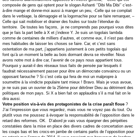
composée de gens qui optent pour le slogan Ashanti ‘’Dibi Ma Dibi’’ c’est-
à-dire mange et donne-moi aussi à manger un peu, -Celle qui se complait
dans le verbiage, la démagogie et la logomachie pour se faire remarquer, –
Celle qui sait mobiliser et drainer des foules sur toute l’étendue du
territoire. De toutes les façons, je ne comprends pas pourquoi vous dites
que je fais la part belle à X et j’indexe Y. Je suis un togolais lambda
comme de centaines de milliers d’autres, et comme eux, il n’est pas dans
mes habitudes de laisser les choses se faire. Car, et c’est sans
ostentation de ma part, j’appartiens justement à ces petits togolais qui
font qu’à un moment la belle au bois dormant devra se réveiller. Nous
avons notre mot à dire car, l’avenir de ce pays nous appartient tous.
Pourquoi y aurait-il des réseaux tous faits de pensée par lesquels il
faudrait nécessairement passer pour être un démocrate convaincu ou un
opposant farouche ? Si c’est cela qui fera de moi un malpropre à
soumettre à la vindicte populaire tant mieux ! Bravo. Mais je vous avoue,
je ne suis pas un ouvrier de la 25ème pour détrôner Dieu au détriment des
politiques de mon pays. Si X a bien fait on applaudira s’il a mal fait on le
dira aussi.
Votre position vis-à-vis des protagonistes de la crise paraît floue
?
J’ai l’impression que vous regardez, mais vous ne voyez pas du tout. Ou
plutôt vous me poussez à évoquer la responsabilité de l’opposition dans le
retard des reformes. OK. D’abord je vais vous épargner des péripéties
constatées dans la mise en place des divers cadres de concertation avec
les coups bas et les crocs-en jambe de certains partis de l’opposition pour