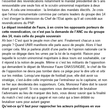
l’essentiel des revendications notamment le mandat présidentiel de 5 ans
renouvelable une seule fois et le scrutin uninominal majoritaire à deux
tours. A cela une innovation : la limitation des mandats électifs. Je crois
que l’erreur monumentale commise par certains leaders du groupe des 14
c’est d’exiger la démission du Chef de l’Etat après qu’il ait concédé aux
revendications du PNP.
Le départ immédiat de Faure, à en croire les opposants porteurs de
cette revendication, ce n’est pas la demande de l’ANC ou du groupe
des 14, mais celle du peuple souverain
Ah bon ! C’est quoi le peuple mon cher ami. Finalement chacun a son
peuple ? Quand UNIR manifeste elle parle aussi de peuple. Alors il faut
corriger cela. Moi je parlerai plutôt d’une partie de l’opinion nationale car le
peuple se dégage dans les urnes par la loi de la majorité. Raison pour
laquelle le scrutin uninominal majoritaire à deux tours est souhaitable, car
il répond à la notion de peuple. Même si c’est les militants de l’opposition
qui demandent le départ de Monsieur Faure GNASSINGBE, le chef de file
de l’opposition ne devra pas tomber dans ce piège pour le dire urbi et orbi
sur les médias. Lorsqu’une équipe de football joue, elle doit avoir sa
stratégie, c’est-à-dire celle imprimée par l’entraîneur ou le capitaine, et non
se fier aux desiderata des supporteurs. Cela, Monsieur Fabre doit le savoir
étant grand sportif. Si vos supporters vous demandent de brutaliser
l’adversaire au lieu de marquer des buts, vous devez savoir que la finalité
du match c’est celui qui a gagné et non celui qui a bien dribblé ou
brutaliser sans pour autant gagner.
Qu’est-ce qu’il faut pour rapprocher les acteurs politiques en vue