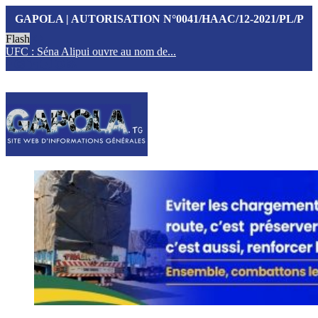
GAPOLA | AUTORISATION N°0041/HAAC/12-2021/PL/P
Flash
UFC : Séna Alipui ouvre au nom de...
T