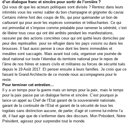
d’un dialogue franc et sincère pour sortir de l’ornière ?
Qui vous dit que les acteurs politiques sont divisés ? Rentrez dans leurs
intimités vous les verrez sabler du bon champagne et grignoter du caviar.
Certains même font des coups de fils, qui pour quémander un bon de
carburant qui pour avoir les espèces sonnantes et trébuchantes. Ce qui
est primordial et s’impose comme préalable pour ramener la sérénité, c’est
de libérer tous ceux qui ont été arrêtés pendant les manifestations,
rassurer par des actions concrètes ceux qui ont quitté leurs domiciles par
peur des représailles pour se réfugier dans les pays voisins ou dans les
brousses. Il faut aussi penser à ceux dont les biens immeubles et
meubles sont saccagés. Mais avant tout cela, organiser une journée de
deuil national sur toute l’étendue du territoire national pour le repos de
l’âme de nos frères et sœurs civils et militaires ou forces de sécurité tués
depuis le 19 Août 2017. Et penser ensuite à leurs familles. Je crois que ce
faisant le Grand Architecte de ce monde nous accompagnera pour le
reste.
Pour terminer cet entretien…
Il y a un temps pour la guerre mais un temps pour la paix, mais le temps
pour la paix passe par un dialogue ferme et sincère. C’est pourquoi je
lance un appel au Chef de l’Etat garant de la souveraineté nationale,
garant de la continuité de l’Etat et garant de la sécurité de tous les
togolais sans distinction aucune, de parler, d’agir et comme lui-même l’a
dit, il faut agir que de s’enfermer dans des discours. Mon Président, Notre
Président, agissez pour surprendre tout le monde.