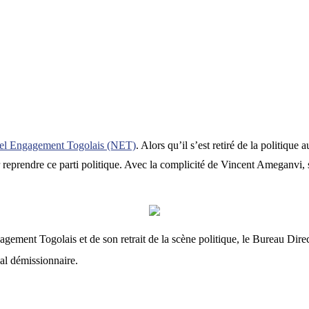
l Engagement Togolais (NET)
. Alors qu’il s’est retiré de la politiqu
reprendre ce parti politique. Avec la complicité de Vincent Ameganvi, s
agement Togolais et de son retrait de la scène politique, le Bureau Di
al démissionnaire.