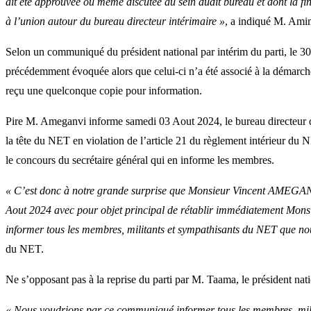
ait été approuvée ou même discutée au sein dudit bureau et dont la f
à l’union autour du bureau directeur intérimaire »
, a indiqué M. Ami
Selon un communiqué du président national par intérim du parti, le 30 
précédemment évoquée alors que celui-ci n’a été associé à la démarche 
reçu une quelconque copie pour information.
Pire M. Ameganvi informe samedi 03 Aout 2024, le bureau directeur q
la tête du NET en violation de l’article 21 du règlement intérieur du
le concours du secrétaire général qui en informe les membres.
« C’est donc à notre grande surprise que Monsieur Vincent AMEGANV
Aout 2024 avec pour objet principal de rétablir immédiatement M
informer tous les membres, militants et sympathisants du NET que 
du NET.
Ne s’opposant pas à la reprise du parti par M. Taama, le président nati
« Nous voudrions par ce communiqué informer tous les membres, mil