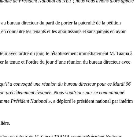
qualité de Président National du NET ; nous vous avions alors appelé
 bureau directeur du parti de porter la paternité de la pétition
n connaitre les tenants et les aboutissants et sans jamais en avoir
teur avec ordre du jour, le rétablissement immédiatement M. Taama à
r la tenue et l’ordre du jour d’une réunion du bureau directeur avec
u’il a convoqué une réunion du bureau directeur pour ce Mardi 06
tion précédemment évoquée. Nous voudrions par ce communiqué
omme Président National »
, a déploré le président national par intérim
lière.
sition au retour de M. Gerry TAAMA comme Président National.