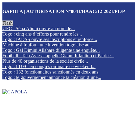
GAPOLA | AUTORISATION N°0041/HAAC/12-2021/PL/P
Flash
UFC : Séna Alipui ouvre au nom de...
Togo : cinq ans d’efforts pour rendre les...
Togo : IADSS ouvre ses inscriptions et renforce...
Machine à foufou : une invention togolaise au...
Togo : Gal Dimini Allahare diligente une enquête...
Football : Tata Avlessi appelle Gianni Infantino et Patrice...
Plus de 40 organisations de la société civile...
Togo : l’UFC en congrès ordinaire ce weekend...
Togo : 132 fonctionnaires sanctionnés en deux ans
Togo : le gouvernement annonce la création d’une...