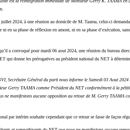
inalité est la réintégration immédiate de Monsieur Gerry K. TAAMA en 
m.
juillet 2024, à une réunion au domicile de M. Taama, celui-ci demanda au
ni en sa phase de réflexion en amont, ni en sa phase d’exécution, sans e
u’il a convoqué pour mardi 06 aout 2024, une réunion du bureau direc
 NET qui donne les prérogatives au président national du NET à détermine
I, Secrétaire Général du parti nous informe le Samedi 03 Aout 2024 q
onsieur Gerry TAAMA comme Président du NET conformément à la péti
nous ne manifestons aucune opposition au retour de M. Gerry TAAMA c
onal par intérim souhaite cependant que ce retour se fasse de façon régu
itants et sympathisants du NET que nous ne manifestons aucune oppo