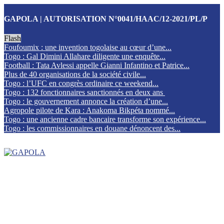
GAPOLA | AUTORISATION N°0041/HAAC/12-2021/PL/P
Flash
Foufoumix : une invention togolaise au cœur d’une...
Togo : Gal Dimini Allahare diligente une enquête...
Football : Tata Avlessi appelle Gianni Infantino et Patrice...
Plus de 40 organisations de la société civile...
Togo : l’UFC en congrès ordinaire ce weekend...
Togo : 132 fonctionnaires sanctionnés en deux ans
Togo : le gouvernement annonce la création d’une...
Agropole pilote de Kara : Anakoma Bikpéta nommé...
Togo : une ancienne cadre bancaire transforme son expérience...
Togo : les commissionnaires en douane dénoncent des...