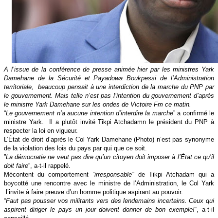
A l’issue de la conférence de presse animée hier par les ministres Yark
Damehane de la Sécurité et Payadowa Boukpessi de l’Administration
territoriale, beaucoup pensait à une interdiction de la marche du PNP par
le gouvernement. Mais telle n’est pas l’intention du gouvernement d’après
le ministre Yark Damehane sur les ondes de Victoire Fm ce matin.
“
Le gouvernement n’a aucune intention d’interdire la marche
” a confirmé le
ministre Yark. Il a plutôt invité Tikpi Atchadamn le président du PNP à
respecter la loi en vigueur.
L’État de droit d’après le Col Yark Damehane (Photo) n’est pas synonyme
de la violation des lois du pays par qui que ce soit.
”
La démocratie ne veut pas dire qu’un citoyen doit imposer à l’État ce qu’il
doit faire
”, a-t-il rappelé.
Mécontent du comportement
“irresponsable”
de Tikpi Atchadam qui a
boycotté une rencontre avec le ministre de l’Administration, le Col Yark
l’invite à faire preuve d’un homme politique aspirant au pouvoir.
“
Faut pas pousser vos militants vers des lendemains incertains. Ceux qui
aspirent diriger le pays un jour doivent donner de bon exemple!
“, a-t-il