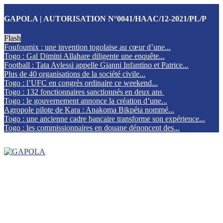
GAPOLA | AUTORISATION N°0041/HAAC/12-2021/PL/P
Flash
Foufoumix : une invention togolaise au cœur d’une...
Togo : Gal Dimini Allahare diligente une enquête...
Football : Tata Avlessi appelle Gianni Infantino et Patrice...
Plus de 40 organisations de la société civile...
Togo : l’UFC en congrès ordinaire ce weekend...
Togo : 132 fonctionnaires sanctionnés en deux ans
Togo : le gouvernement annonce la création d’une...
Agropole pilote de Kara : Anakoma Bikpéta nommé...
Togo : une ancienne cadre bancaire transforme son expérience...
Togo : les commissionnaires en douane dénoncent des...