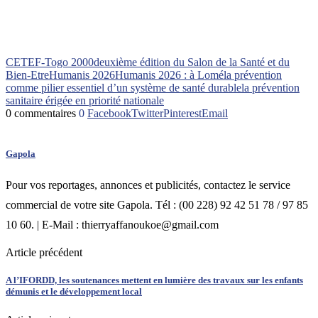
CETEF-Togo 2000
deuxième édition du Salon de la Santé et du
Bien-Etre
Humanis 2026
Humanis 2026 : à Lomé
la prévention
comme pilier essentiel d’un système de santé durable
la prévention
sanitaire érigée en priorité nationale
0 commentaires
0
Facebook
Twitter
Pinterest
Email
Gapola
Pour vos reportages, annonces et publicités, contactez le service
commercial de votre site Gapola. Tél : (00 228) 92 42 51 78 / 97 85
10 60. | E-Mail : thierryaffanoukoe@gmail.com
Article précédent
A l’IFORDD, les soutenances mettent en lumière des travaux sur les enfants
démunis et le développement local