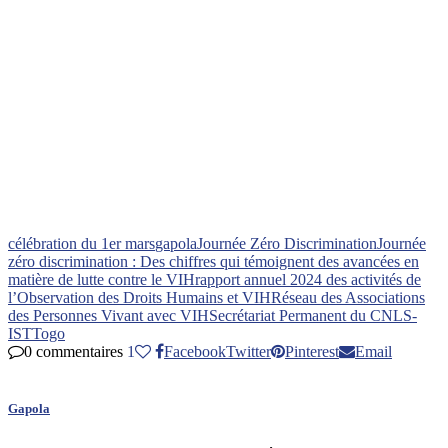
célébration du 1er mars
gapola
Journée Zéro Discrimination
Journée
zéro discrimination : Des chiffres qui témoignent des avancées en
matière de lutte contre le VIH
rapport annuel 2024 des activités de
l’Observation des Droits Humains et VIH
Réseau des Associations
des Personnes Vivant avec VIH
Secrétariat Permanent du CNLS-
IST
Togo
0 commentaires
1
Facebook
Twitter
Pinterest
Email
Gapola