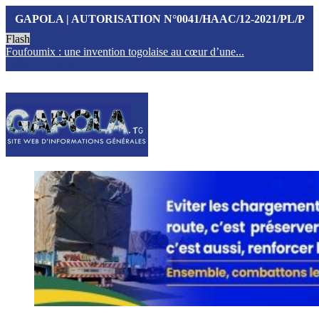
GAPOLA | AUTORISATION N°0041/HAAC/12-2021/PL/P
Flash
Foufoumix : une invention togolaise au cœur d’une...
T