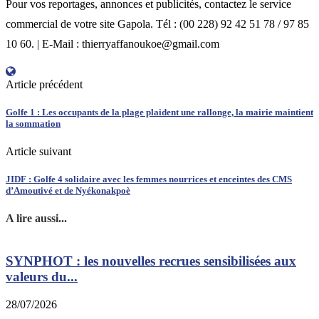
Pour vos reportages, annonces et publicités, contactez le service
commercial de votre site Gapola. Tél : (00 228) 92 42 51 78 / 97 85
10 60. | E-Mail : thierryaffanoukoe@gmail.com
Article précédent
Golfe 1 : Les occupants de la plage plaident une rallonge, la mairie maintient
la sommation
Article suivant
JIDF : Golfe 4 solidaire avec les femmes nourrices et enceintes des CMS
d’Amoutivé et de Nyékonakpoè
A lire aussi...
SYNPHOT : les nouvelles recrues sensibilisées aux
L
valeurs du...
2
28/07/2026