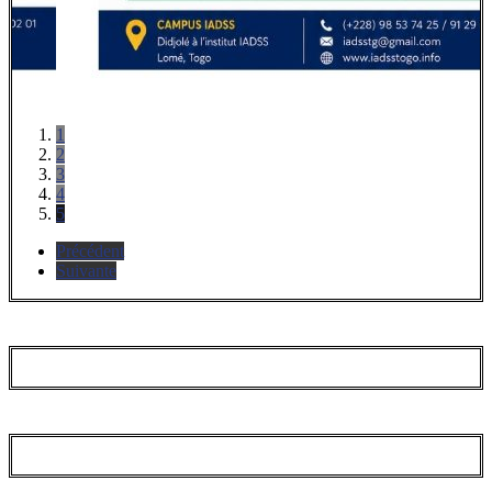
1
2
3
4
5
Précédent
Suivante