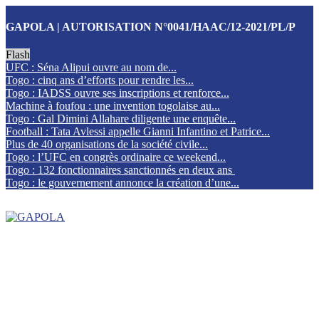
GAPOLA | AUTORISATION N°0041/HAAC/12-2021/PL/P
Flash
UFC : Séna Alipui ouvre au nom de...
Togo : cinq ans d’efforts pour rendre les...
Togo : IADSS ouvre ses inscriptions et renforce...
Machine à foufou : une invention togolaise au...
Togo : Gal Dimini Allahare diligente une enquête...
Football : Tata Avlessi appelle Gianni Infantino et Patrice...
Plus de 40 organisations de la société civile...
Togo : l’UFC en congrès ordinaire ce weekend...
Togo : 132 fonctionnaires sanctionnés en deux ans
Togo : le gouvernement annonce la création d’une...